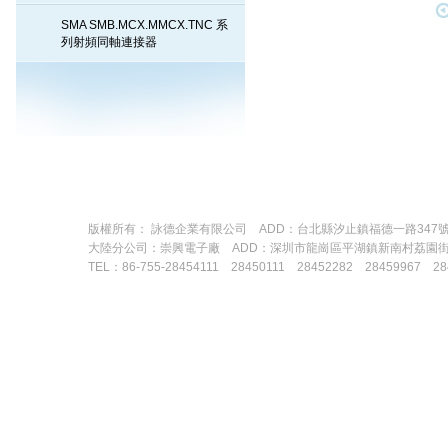
SMA SMB.MCX.MMCX.TNC 系
列射頻同軸連接器
版權所有： 詠德企業有限公司 ADD：台北縣汐止鎮福德一路347號 TEL：88
大陸分公司：崇興電子廠 ADD：深圳市龍崗區平湖鎮新南村荔園
TEL：86-755-28454111 28450111 28452282 28459967 28