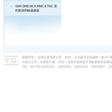
SMA SMB.MCX.MMCX.TNC 系
列射頻同軸連接器
版權所有： 詠德企業有限公司 ADD：台北縣汐止鎮福德一路347號 TEL：88
大陸分公司：崇興電子廠 ADD：深圳市龍崗區平湖鎮新南村荔園
TEL：86-755-28454111 28450111 28452282 28459967 28