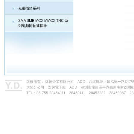
光纖插頭系列
SMA SMB.MCX.MMCX.TNC 系
列射頻同軸連接器
版權所有： 詠德企業有限公司 ADD：台北縣汐止鎮福德一路347號 TEL：88
大陸分公司：崇興電子廠 ADD：深圳市龍崗區平湖鎮新南村荔園
TEL：86-755-28454111 28450111 28452282 28459967 28