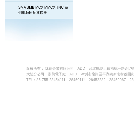
SMA SMB.MCX.MMCX.TNC 系
列射頻同軸連接器
版權所有： 詠德企業有限公司 ADD：台北縣汐止鎮福德一路347號 TEL：88
大陸分公司：崇興電子廠 ADD：深圳市龍崗區平湖鎮新南村荔園
TEL：86-755-28454111 28450111 28452282 28459967 28