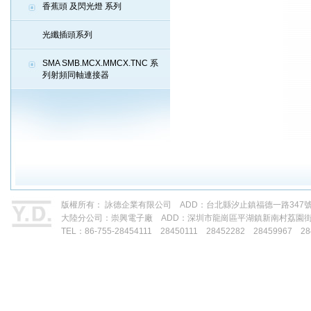
香蕉頭 及閃光燈 系列
光纖插頭系列
SMA SMB.MCX.MMCX.TNC 系
列射頻同軸連接器
版權所有： 詠德企業有限公司 ADD：台北縣汐止鎮福德一路347號 TEL：88
大陸分公司：崇興電子廠 ADD：深圳市龍崗區平湖鎮新南村荔園
TEL：86-755-28454111 28450111 28452282 28459967 28